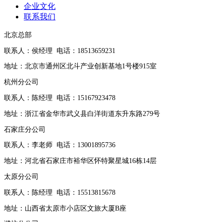
企业文化
联系我们
北京总部
联系人：侯经理
电话：18513659231
地址：北京市通州区北斗产业创新基地1号楼915室
杭州分公司
联系人：陈经理
电话：15167923478
地址：浙江省金华市武义县白洋街道东升东路279号
石家庄分公司
联系人：李老师
电话：13001895736
地址：河北省石家庄市裕华区怀特聚星城16栋14层
太原分公司
联系人：陈经理
电话：15513815678
地址：山西省太原市小店区文旅大厦B座