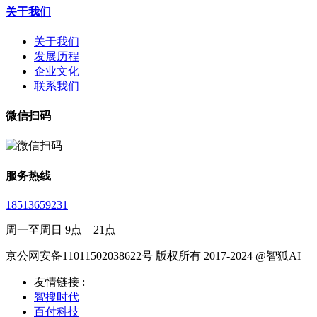
关于我们
关于我们
发展历程
企业文化
联系我们
微信扫码
服务热线
18513659231
周一至周日 9点—21点
京公网安备11011502038622号 版权所有 2017-2024 @智狐AI
友情链接 :
智搜时代
百付科技